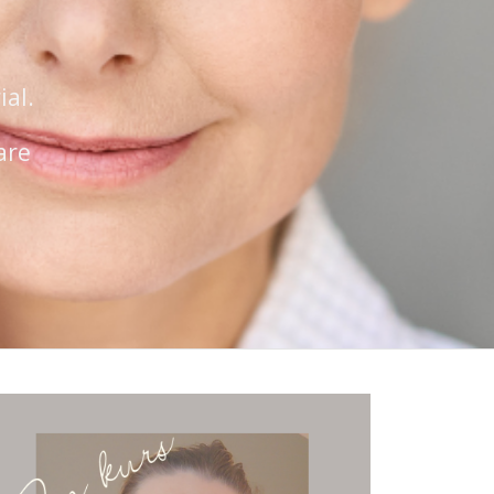
ial.
are
a