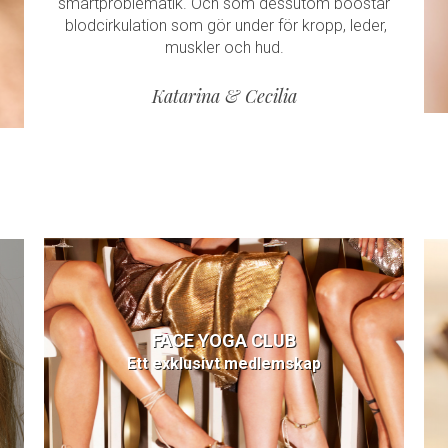
smärtproblematik. Och som dessutom boostar
blodcirkulation som gör under för kropp, leder,
muskler och hud.
Katarina & Cecilia
FACE YOGA CLUB
Ett exklusivt medlemskap