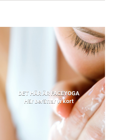
DET HÄR ÄR FACEYOGA
Här berättar vi kort