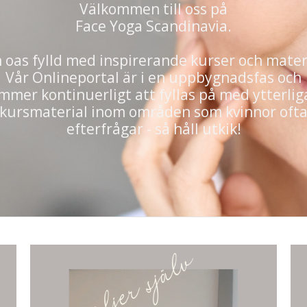
Välkommen till oss på
Face Yoga Scandinavia.
 oas fylld med inspirerande kurser och mater
Vår Onlineportal är i en uppbygnadsfas och
mmer kontinuerligt att fyllas på med ytterlig
kursmaterial inom områden som kvinnor oft
efterfrågar - så håll utkik!