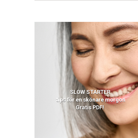
SLOW STARTER
tips för en skönare morgon
Gratis PDF!