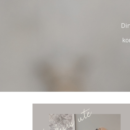
Din
ko