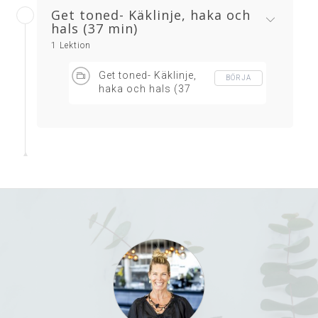
Get toned- Käklinje, haka och
hals (37 min)
1 Lektion
Get toned- Käklinje,
BÖRJA
haka och hals (37
min)