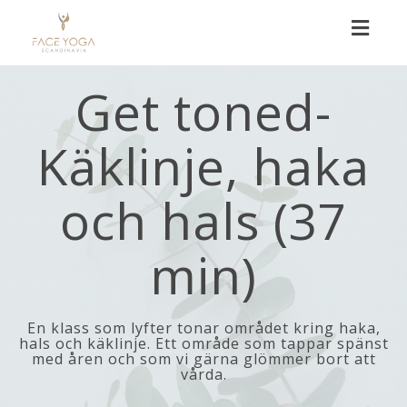
Toggl
naviga
Get toned-
Käklinje, haka
och hals (37
min)
En klass som lyfter tonar området kring haka,
hals och käklinje. Ett område som tappar spänst
med åren och som vi gärna glömmer bort att
vårda.