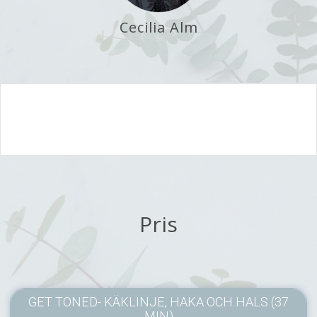
Cecilia Alm
Pris
GET TONED- KÄKLINJE, HAKA OCH HALS (37
MIN)